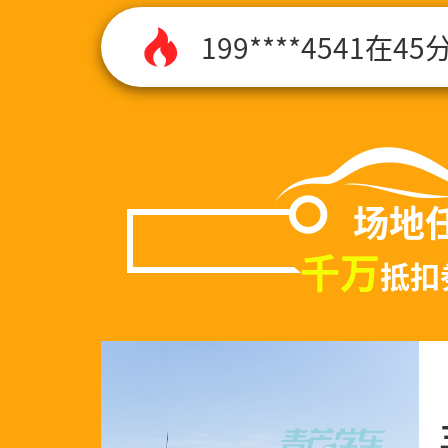
130****1113
135****7745
150****7752
场地
千万
抵扣
136****4522
138****5115
132****9276