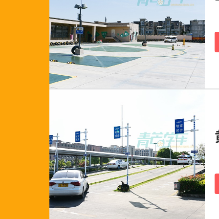
153****6806
183****3832
177****6843
159****9603
134****3382