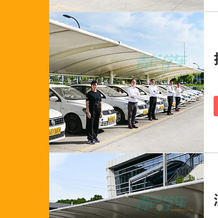
139****1990
198****3491
136****7556
173****7368
176****3809