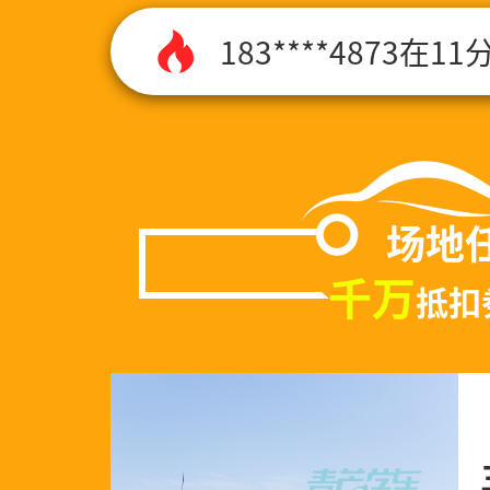
187****2665
199****4541
130****1113
场地
千万
抵扣
135****7745
150****7752
136****4522