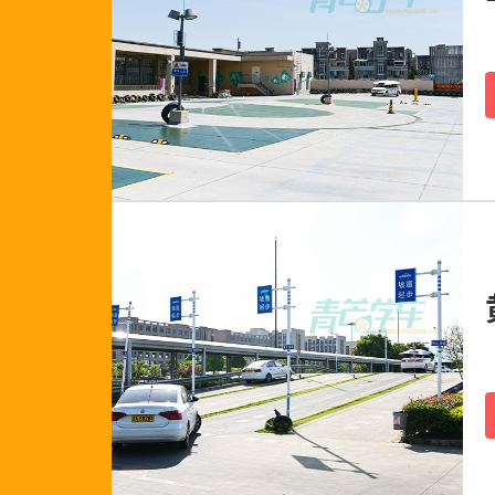
138****5115
132****9276
153****6806
183****3832
177****6843