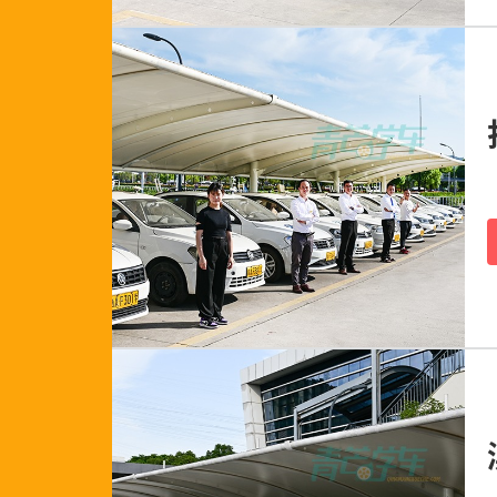
159****9603
134****3382
139****1990
198****3491
136****7556
173****7368